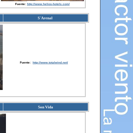
Fuente:
http://www.helios-hotels.com/
S´Arenal
Fuente:
http://www.totalwind.net/
Son Vida