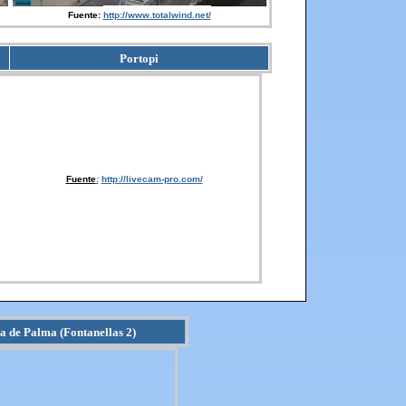
Fuente:
http://www.totalwind.net/
Portopi
Fuente
:
http://livecam-pro.com/
ja de Palma (Fontanellas 2)