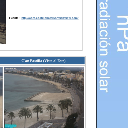
Fuente:
http://cam.castillohotelsonvidaview.com/
C´an Pastilla (Vista al Este)