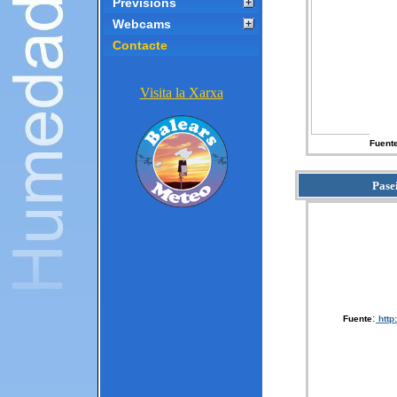
Previsions
Webcams
Contacte
Visita la Xarxa
Fuente
Pase
:
Fuente
htt