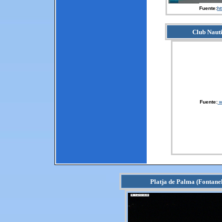
Fuente:
ht
Club Naut
Fuente:
w
Platja de Palma (Fontanel