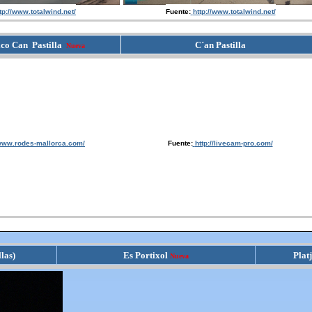
tp://www.totalwind.net/
Fuente:
http://www.totalwind.net/
ico Can Pastilla
C´an Pastilla
Nueva
ww.rodes-mallorca.com/
Fuente:
http://livecam-pro.com/
las)
Es Portixol
Plat
Nueva