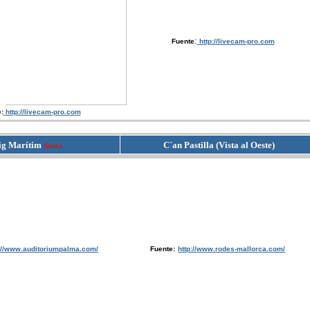
:
Fuente
http://livecam-pro.com
:
http://livecam-pro.com
ig Marítim
C´an Pastilla (Vista al Oeste)
Nueva
p://www.auditoriumpalma.com/
Fuente:
http://www.rodes-mallorca.com/