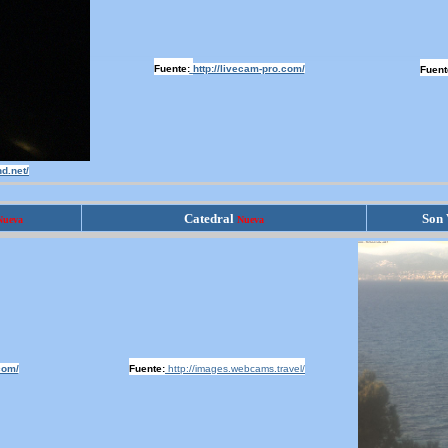
Fuente:
http://livecam-pro.com/
Fuent
nd.net/
Catedral
Son 
Nueva
Nueva
com/
Fuente:
http://images.webcams.travel/