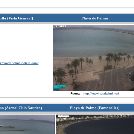
illa (Vista General)
Playa de Palma
p://www.helios-hotels.com/
Fuente:
http://www.totalwind.net/
ma (Arenal Club Nautico)
Playa de Palma (Fontanelles)