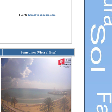
:
Fuente
http://livecam-pro.com
Sometimes (Vista al Este)