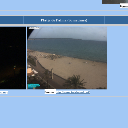
Fuent
Platja de Palma (Sometimes)
Fuente:
http://www.totalwind.net/
nd.net/