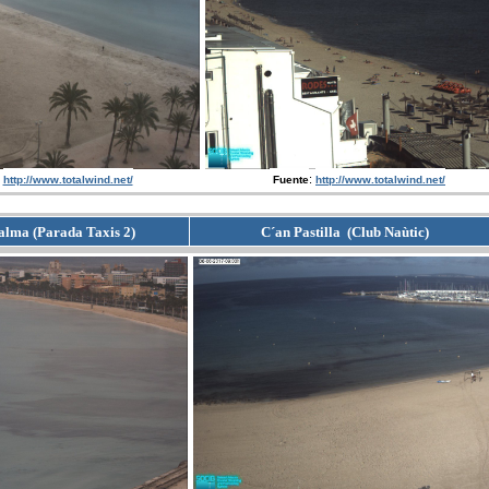
:
http://www.totalwind.net/
Fuente
http://www.totalwind.net/
alma (Parada Taxis 2)
C´an Pastilla (Club Naùtic)