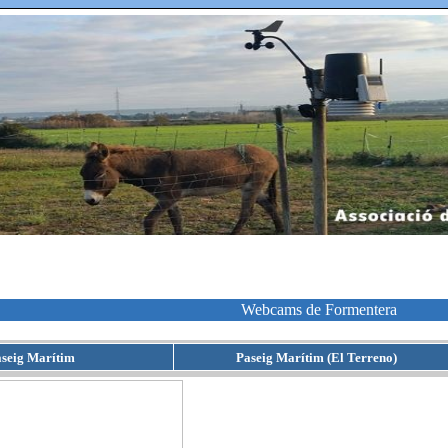
Webcams de Formentera
seig Marítim
Paseig Marítim (El Terreno)