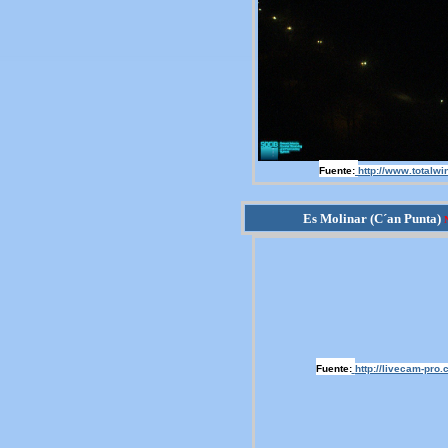
Fuente:
http://www.totalwi
Es Molinar (C´an Punta)
Fuente:
http://livecam-pro.