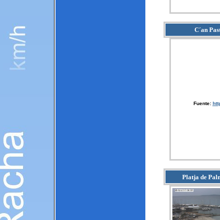
C´an Past
Fuente:
htt
Platja de Pal